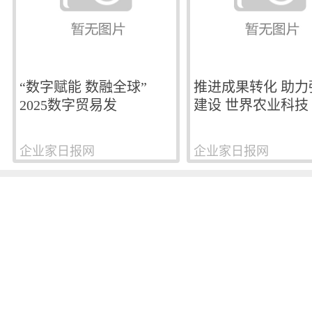
“数字赋能 数融全球”
推进成果转化 助力
2025数字贸易发
建设 世界农业科技
企业家日报网
企业家日报网
不良信息举报、虚假新闻举报电话：010-57221
13811660079 | 商务合作电话15349845555 | 
748382389@qq.com
地址：成都市金牛区金琴路10号附2号企业家日报
家日报网） | 北京市东城区广渠门内大街16号环境
媒体运营中心） 24小时值班电话：138116600