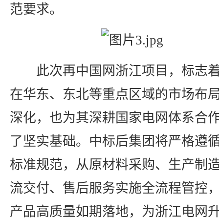
范要求。
此次再中国网浙江项目，标志
在华东、东北等重点区域的市场布
深化，也为其深耕国家电网体系合
了坚实基础。中标后集团将严格遵
标准规范，从原材料采购、生产制
流交付、售后服务实施全流程管控
产品高质量如期落地，为浙江电网