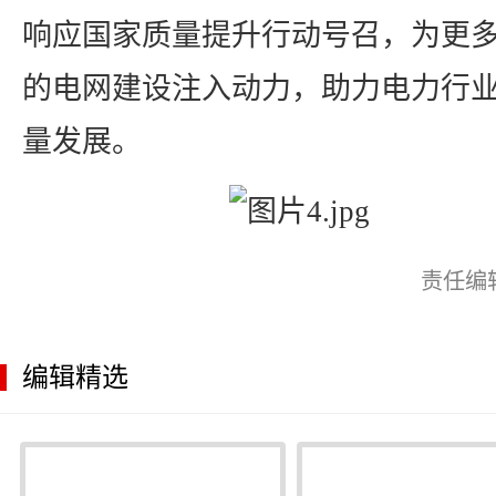
响应国家质量提升行动号召，为更
的电网建设注入动力，助力电力行
量发展。
责任编
编辑精选