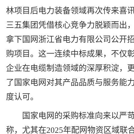
林项目后电力装备领域再次传来喜
三五集团凭借核心竞争力脱颖而出
拿下国网浙江省电力有限公司公开
购项目。这一连续中标成果，不仅
企业在电缆制造领域的深厚积淀，
了国家电网对其产品品质与服务能
度认可。
国家电网的采购标准向来以严
称，尤其在2025年配网物资区域联